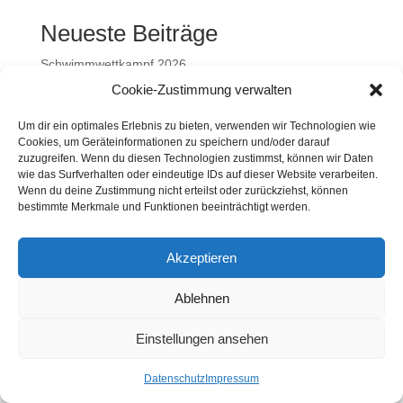
Neueste Beiträge
Schwimmwettkampf 2026
Cookie-Zustimmung verwalten
Vorlesetag
Sankt Martin
Um dir ein optimales Erlebnis zu bieten, verwenden wir Technologien wie
Cookies, um Geräteinformationen zu speichern und/oder darauf
Projektwoche: Unsere Schule ist bunt
zuzugreifen. Wenn du diesen Technologien zustimmst, können wir Daten
Musicalaufführung
wie das Surfverhalten oder eindeutige IDs auf dieser Website verarbeiten.
Wenn du deine Zustimmung nicht erteilst oder zurückziehst, können
bestimmte Merkmale und Funktionen beeinträchtigt werden.
Neueste Kommentare
Es sind keine Kommentare vorhanden.
Akzeptieren
Ablehnen
Einstellungen ansehen
Datenschutz
Impressum
Datenschutz
Impressum