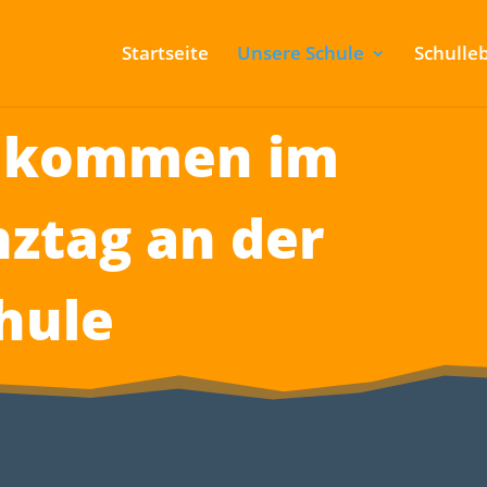
Startseite
Unsere Schule
Schulle
llkommen im
ztag an der
hule